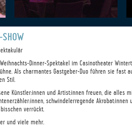
R-SHOW
ektakulär
he Weihnachts-Dinner-Spektakel im Casinotheater Winter
ühne. Als charmantes Gastgeber-Duo führen sie fast au
n Stil.
ene Künstler:innen und Artist:innen freuen, die alles 
enerzähler:innen, schwindelerregende Akrobat:innen un
 bisschen verrückt.
ger und viele mehr.