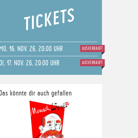
TICKETS
MO, 16. NOV. 26, 20:00 UHR
AUSVERKAUFT
DI, 17. NOV. 26, 20:00 UHR
AUSVERKAUFT
Das könnte dir auch gefallen