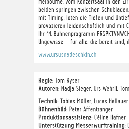
Melbourne, vom Konzertsaal in den Zi
beiden springen zwischen Schubladen,
mit Timing, loten die Tiefen und Unti
provozieren leidenschaftlich und mit 
Ihr 11. Bühnenprogramm PRSPKTVNWCHS
Ungewisse – für alle, die bereit sind, 
www.ursusnadeschkin.ch
Regie
: Tom Ryser
Autoren
: Nadja Sieger, Urs Wehrli, To
Technik
: Tobias Müller, Lucas Hallauer
Bühnenbild
: Peter Affentranger
Produktionsassistenz
: Céline Hafner
Unterstützung Messerwurftraining
: