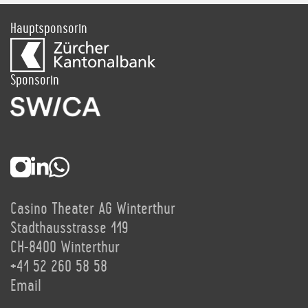
Hauptsponsorin
Sponsorin
Casino Theater AG Winterthur
Stadthausstrasse 119
CH-8400 Winterthur
+41 52 260 58 58
Email