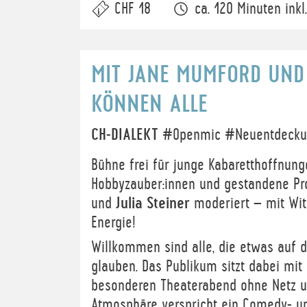
CHF 18
ca. 120 Minuten inkl
MIT JANE MUMFORD UND 
KÖNNEN ALLE
CH-DIALEKT
#Openmic #Neuentdecku
Bühne frei für junge Kabaretthoffnun
Hobbyzauber:innen und gestandene Pr
und
Julia Steiner
moderiert – mit Witz
Energie!
Willkommen sind alle, die etwas auf
glauben. Das Publikum sitzt dabei mi
besonderen Theaterabend ohne Netz un
Atmosphäre verspricht ein Comedy- un