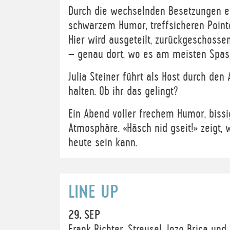
Durch die wechselnden Besetzungen e
schwarzem Humor, treffsicheren Point
Hier wird ausgeteilt, zurückgeschosse
– genau dort, wo es am meisten Spas
Julia Steiner führt als Host durch de
halten. Ob ihr das gelingt?
Ein Abend voller frechem Humor, biss
Atmosphäre. «Häsch nid gseit!» zeigt,
heute sein kann.
LINE UP
29. SEP
Frank Richter, Streusel, Jozo Brica und 