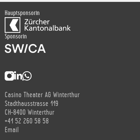
Hauptsponsorin
Sponsorin
Casino Theater AG Winterthur
Stadthausstrasse 119
CH-8400 Winterthur
+41 52 260 58 58
Email