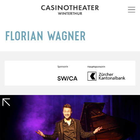
FLORIAN WAGNER