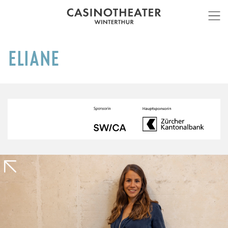
ELIANE