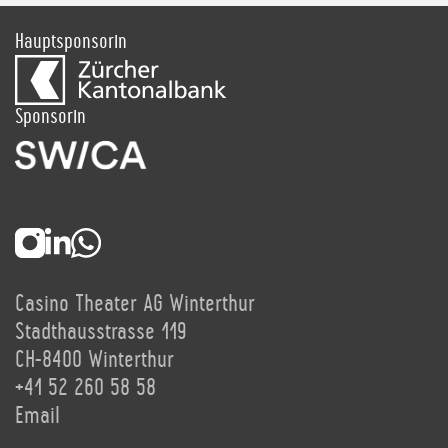
Hauptsponsorin
Sponsorin
Casino Theater AG Winterthur
Stadthausstrasse 119
CH-8400 Winterthur
+41 52 260 58 58
Email