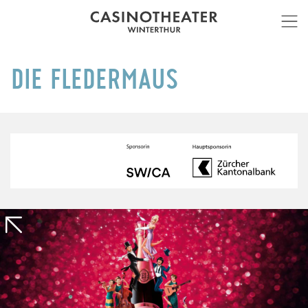
DIE FLEDERMAUS