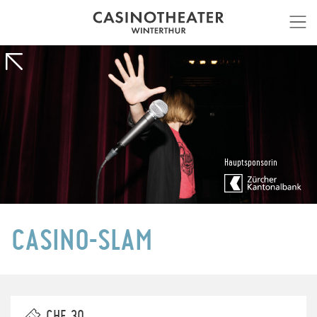
Hauptsponsorin
CASINO-SLAM