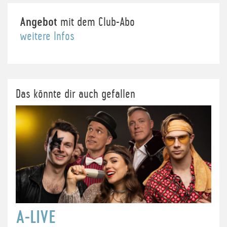
Angebot
mit dem Club-Abo
weitere Infos
Das könnte dir auch gefallen
A-LIVE