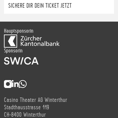
SICHERE DIR DEIN TICKET JETZT
Hauptsponsorin
Sponsorin
Casino Theater AG Winterthur
Stadthausstrasse 119
CH-8400 Winterthur