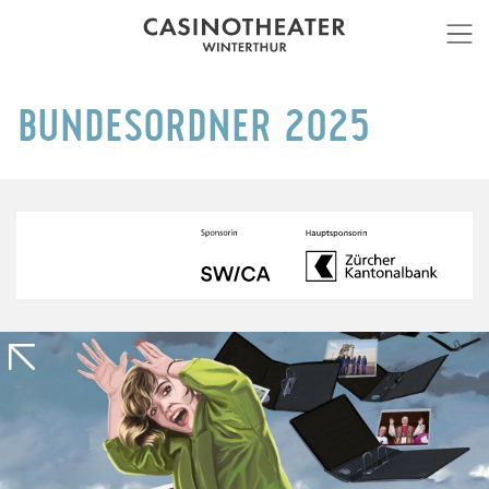
BUNDESORDNER 2025