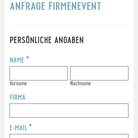
ANFRAGE FIRMENEVENT
Eventanfrage
–
Firmenevent
PERSÖNLICHE ANGABEN
NAME
*
Vorname
Nachname
Vorname
Nachname
FIRMA
E-MAIL
*