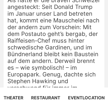
Als hätte er die braven Schweizer
angesteckt: Seit Donald Trump
im Januar unser Land betreten
hat, kommt eine Mauschelei nach
der andern zum Vorschein: Mit
dem Postauto geht’s bergab, der
Raiffeisen-Chef muss hinter
schwedische Gardinen, und im
Bündnerland bleibt kein Baustein
auf dem andern. Derweil brennt
es – wie symbolisch! – im
Europapark. Genug, dachte sich
Stephen Hawking und
verschwand für immer im
schwarzen Loch. Höchste Zeit für
THEATER
RESTAURANT
EVENTLOCATION
die Bundesordner-Crew, das